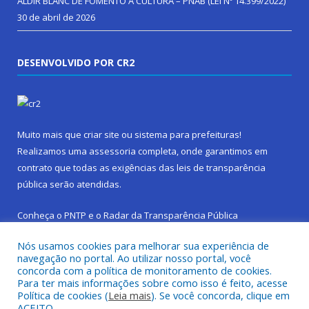
ALDIR BLANC DE FOMENTO Á CULTURA – PNAB (LEI Nº 14.399/2022)
30 de abril de 2026
DESENVOLVIDO POR CR2
Muito mais que
criar site
ou
sistema para prefeituras
!
Realizamos uma
assessoria
completa, onde garantimos em
contrato que todas as exigências das
leis de transparência
pública
serão atendidas.
Conheça o
PNTP
e o
Radar da Transparência Pública
Nós usamos cookies para melhorar sua experiência de
navegação no portal. Ao utilizar nosso portal, você
concorda com a política de monitoramento de cookies.
Para ter mais informações sobre como isso é feito, acesse
Todos os direitos reservados a Prefeitura Municipal de São
Política de cookies (
Leia mais
). Se você concorda, clique em
Sebastião da Boa Vista.
ACEITO.