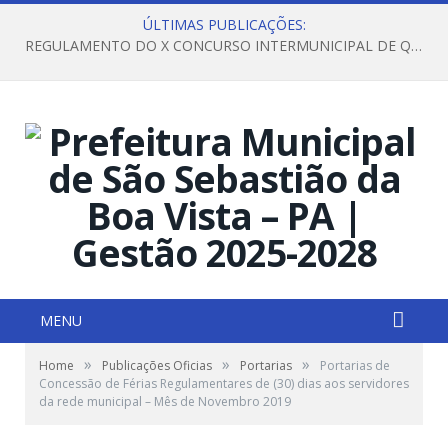
ÚLTIMAS PUBLICAÇÕES:
REGULAMENTO DO X CONCURSO INTERMUNICIPAL DE QUADRILHAS JUNINAS – 2026 – ARRAIÁ DA VENEZA
MENU
»
»
»
Home
Publicações Oficias
Portarias
Portarias de
Concessão de Férias Regulamentares de (30) dias aos servidores
da rede municipal – Mês de Novembro 2019