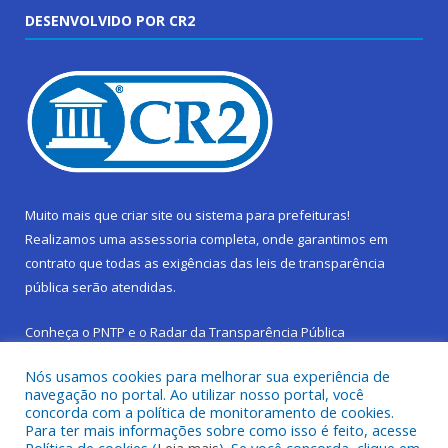
DESENVOLVIDO POR CR2
Muito mais que
criar site
ou
sistema para prefeituras
!
Realizamos uma
assessoria
completa, onde garantimos em
contrato que todas as exigências das
leis de transparência
pública
serão atendidas.
Conheça o
PNTP
e o
Radar da Transparência Pública
Nós usamos cookies para melhorar sua experiência de
navegação no portal. Ao utilizar nosso portal, você
concorda com a política de monitoramento de cookies.
Para ter mais informações sobre como isso é feito, acesse
Todos os direitos reservados a Prefeitura Municipal de São