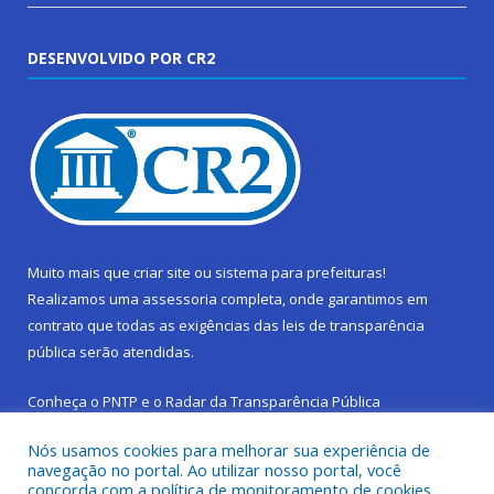
DESENVOLVIDO POR CR2
Muito mais que
criar site
ou
sistema para prefeituras
!
Realizamos uma
assessoria
completa, onde garantimos em
contrato que todas as exigências das
leis de transparência
pública
serão atendidas.
Conheça o
PNTP
e o
Radar da Transparência Pública
Nós usamos cookies para melhorar sua experiência de
navegação no portal. Ao utilizar nosso portal, você
concorda com a política de monitoramento de cookies.