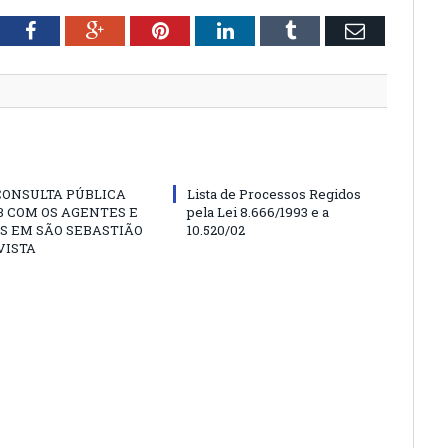
tter
Facebook
Google+
Pinterest
LinkedIn
Tumblr
Email
CONSULTA PÚBLICA
Lista de Processos Regidos
 COM OS AGENTES E
pela Lei 8.666/1993 e a
S EM SÃO SEBASTIÃO
10.520/02
VISTA