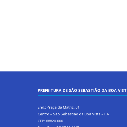
PREFEITURA DE SÃO SEBASTIÃO DA BOA VIS
End.: Praça da Matriz, 01
Centro – São Sebastião da Boa Vista – PA
CEP: 68820-000