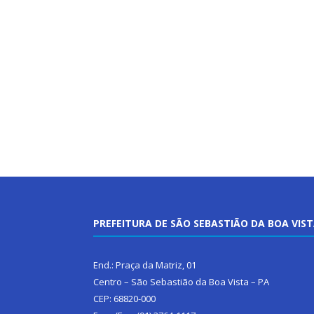
PREFEITURA DE SÃO SEBASTIÃO DA BOA VIS
End.: Praça da Matriz, 01
Centro – São Sebastião da Boa Vista – PA
CEP: 68820-000