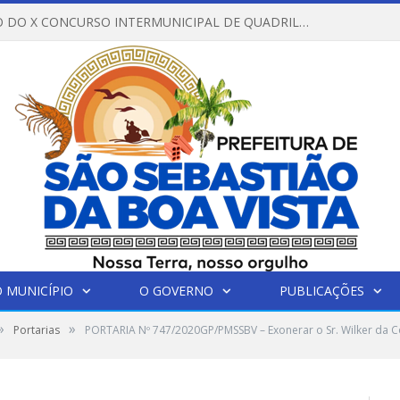
REGULAMENTO DO X CONCURSO INTERMUNICIPAL DE QUADRILHAS JUNINAS – 2026 – ARRAIÁ DA VENEZA
 MUNICÍPIO
O GOVERNO
PUBLICAÇÕES
»
»
Portarias
PORTARIA Nº 747/2020GP/PMSSBV – Exonerar o Sr. Wilker da C