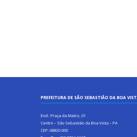
PREFEITURA DE SÃO SEBASTIÃO DA BOA VIS
End.: Praça da Matriz, 01
Centro – São Sebastião da Boa Vista – PA
CEP: 68820-000