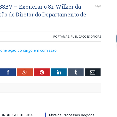
BV – Exonerar o Sr. Wilker da
0
são de Diretor do Departamento de
PORTARIAS
,
PUBLICAÇÕES OFICIAS
e exoneração do cargo em comissão
tter
Facebook
Google+
Pinterest
LinkedIn
Tumblr
Email
CONSULTA PÚBLICA
Lista de Processos Regidos