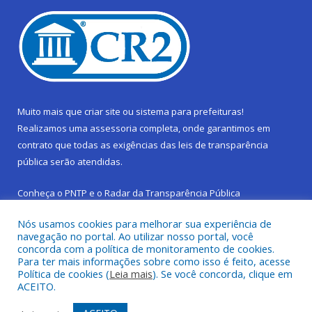
Muito mais que
criar site
ou
sistema para prefeituras
!
Realizamos uma
assessoria
completa, onde garantimos em
contrato que todas as exigências das
leis de transparência
pública
serão atendidas.
Conheça o
PNTP
e o
Radar da Transparência Pública
Nós usamos cookies para melhorar sua experiência de
navegação no portal. Ao utilizar nosso portal, você
concorda com a política de monitoramento de cookies.
Para ter mais informações sobre como isso é feito, acesse
Todos os direitos reservados a Prefeitura Municipal de São
Política de cookies (
Leia mais
). Se você concorda, clique em
Sebastião da Boa Vista.
ACEITO.
Frequência Online
Mapa do Site