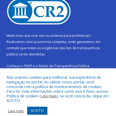
Muito mais que
criar site
ou
sistema para prefeituras
!
Realizamos uma
assessoria
completa, onde garantimos em
contrato que todas as exigências das
leis de transparência
pública
serão atendidas.
Conheça o
PNTP
e o
Radar da Transparência Pública
Nós usamos cookies para melhorar sua experiência de
navegação no portal. Ao utilizar nosso portal, você
concorda com a política de monitoramento de cookies.
Para ter mais informações sobre como isso é feito, acesse
Todos os direitos reservados a Prefeitura Municipal de São
Política de cookies (
Leia mais
). Se você concorda, clique em
Sebastião da Boa Vista.
ACEITO.
Frequência Online
Mapa do Site
ACEITO
Leia mais
Acessar Área Administrativa
Acessar Webmail