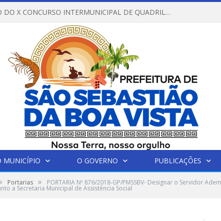
REGULAMENTO DO X CONCURSO INTERMUNICIPAL DE QUADRILHAS JUNINAS – 2026 – ARRAIÁ DA VENEZA
 MUNICÍPIO
O GOVERNO
PUBLICAÇÕES
»
»
Portarias
PORTARIA Nº 876/2018-GP/PMSSBV- Designar o Servidor Adema
nto a Secretaria Municipal de Assistência Social