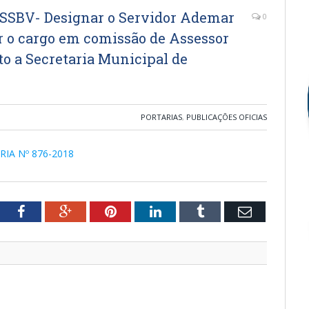
SBV- Designar o Servidor Ademar
0
r o cargo em comissão de Assessor
to a Secretaria Municipal de
PORTARIAS
,
PUBLICAÇÕES OFICIAS
TARIA Nº 876-2018
tter
Facebook
Google+
Pinterest
LinkedIn
Tumblr
Email