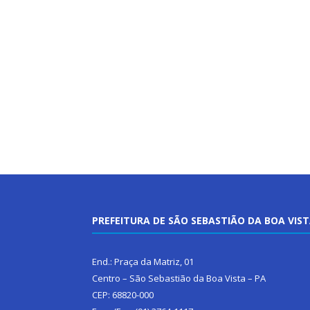
PREFEITURA DE SÃO SEBASTIÃO DA BOA VIS
End.: Praça da Matriz, 01
Centro – São Sebastião da Boa Vista – PA
CEP: 68820-000