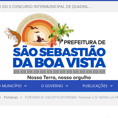
REGULAMENTO DO X CONCURSO INTERMUNICIPAL DE QUADRILHAS JUNINAS – 2026 – ARRAIÁ DA VENEZA
 MUNICÍPIO
O GOVERNO
PUBLICAÇÕES
»
»
Portarias
PORTARIA Nº 342/2019-GP/PMSSBV- Nomear o Srª MARIA LIA FR