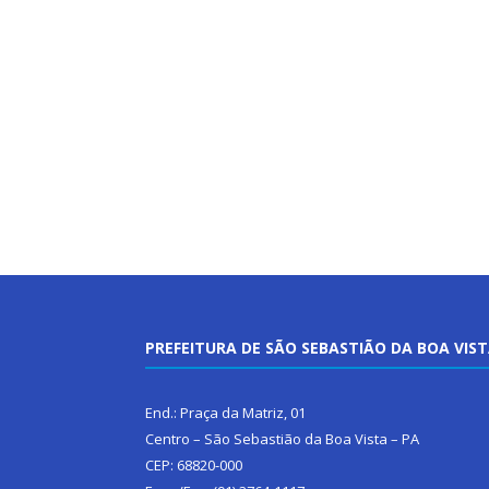
PREFEITURA DE SÃO SEBASTIÃO DA BOA VIS
End.: Praça da Matriz, 01
Centro – São Sebastião da Boa Vista – PA
CEP: 68820-000