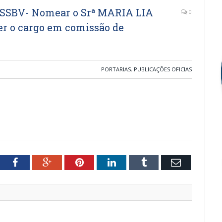
SSBV- Nomear o Srª MARIA LIA
0
er o cargo em comissão de
PORTARIAS
,
PUBLICAÇÕES OFICIAS
tter
Facebook
Google+
Pinterest
LinkedIn
Tumblr
Email