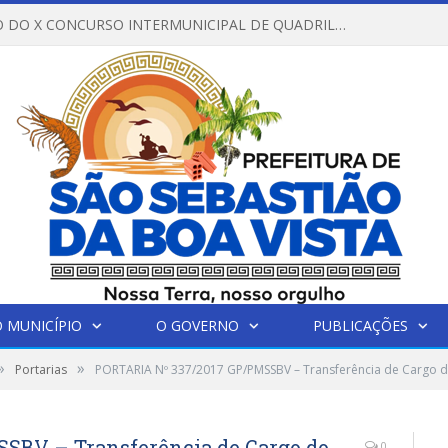
REGULAMENTO DO X CONCURSO INTERMUNICIPAL DE QUADRILHAS JUNINAS – 2026 – ARRAIÁ DA VENEZA
 MUNICÍPIO
O GOVERNO
PUBLICAÇÕES
»
»
Portarias
PORTARIA Nº 337/2017 GP/PMSSBV – Transferência de Cargo do 
SBV – Transferência de Cargo do
0