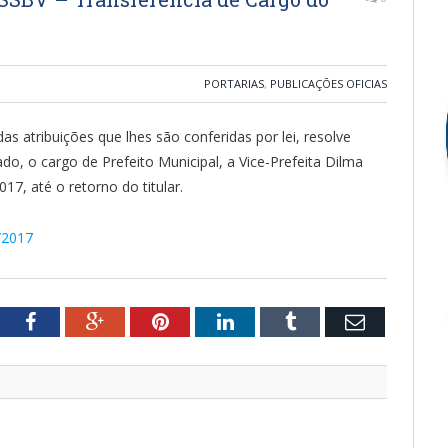
PORTARIAS
,
PUBLICAÇÕES OFICIAS
as atribuições que lhes são conferidas por lei, resolve
ado, o cargo de Prefeito Municipal, a Vice-Prefeita Dilma
017, até o retorno do titular.
7/2017
tter
Facebook
Google+
Pinterest
LinkedIn
Tumblr
Email