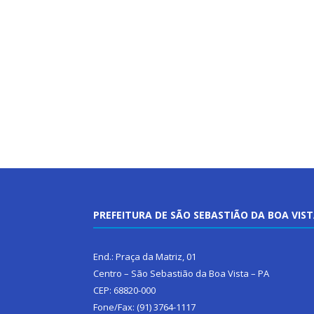
PREFEITURA DE SÃO SEBASTIÃO DA BOA VIS
End.: Praça da Matriz, 01
Centro – São Sebastião da Boa Vista – PA
CEP: 68820-000
Fone/Fax: (91) 3764-1117