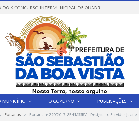
REGULAMENTO DO X CONCURSO INTERMUNICIPAL DE QUADRILHAS JUNINAS – 2026 – ARRAIÁ DA VENEZA
 MUNICÍPIO
O GOVERNO
PUBLICAÇÕES
»
»
Portarias
Portaria nº 290/2017-GP/PMSSBV – Designar o Servidor Jocinei