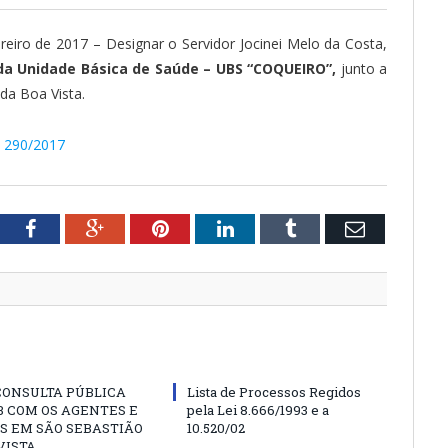
eiro de 2017 – Designar o Servidor Jocinei Melo da Costa,
 da Unidade Básica de Saúde – UBS “COQUEIRO”,
junto a
da Boa Vista.
º 290/2017
tter
Facebook
Google+
Pinterest
LinkedIn
Tumblr
Email
CONSULTA PÚBLICA
Lista de Processos Regidos
 COM OS AGENTES E
pela Lei 8.666/1993 e a
S EM SÃO SEBASTIÃO
10.520/02
VISTA