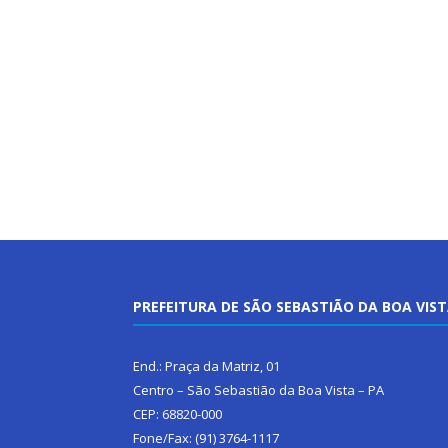
PREFEITURA DE SÃO SEBASTIÃO DA BOA VIS
End.: Praça da Matriz, 01
Centro – São Sebastião da Boa Vista – PA
CEP: 68820-000
Fone/Fax: (91) 3764-1117