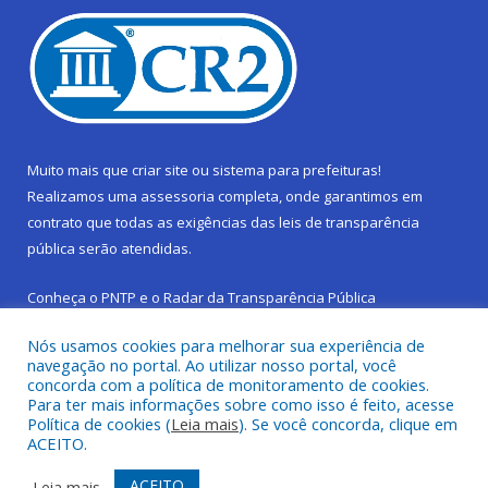
Muito mais que
criar site
ou
sistema para prefeituras
!
Realizamos uma
assessoria
completa, onde garantimos em
contrato que todas as exigências das
leis de transparência
pública
serão atendidas.
Conheça o
PNTP
e o
Radar da Transparência Pública
Nós usamos cookies para melhorar sua experiência de
navegação no portal. Ao utilizar nosso portal, você
concorda com a política de monitoramento de cookies.
Para ter mais informações sobre como isso é feito, acesse
Todos os direitos reservados a Prefeitura Municipal de São
Política de cookies (
Leia mais
). Se você concorda, clique em
Sebastião da Boa Vista.
ACEITO.
Frequência Online
Mapa do Site
ACEITO
Leia mais