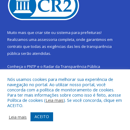
Muito mais que
criar site
ou
sistema para prefeituras
!
Realizamos uma
assessoria
completa, onde garantimos em
contrato que todas as exigências das
leis de transparência
pública
serão atendidas.
Conheça o
PNTP
e o
Radar da Transparência Pública
Nós usamos cookies para melhorar sua experiência de
navegação no portal. Ao utilizar nosso portal, você
concorda com a política de monitoramento de cookies.
Para ter mais informações sobre como isso é feito, acesse
Todos os direitos reservados a Prefeitura Municipal de São
Política de cookies (
Leia mais
). Se você concorda, clique em
Sebastião da Boa Vista.
ACEITO.
Frequência Online
Mapa do Site
ACEITO
Leia mais
Acessar Área Administrativa
Acessar Webmail