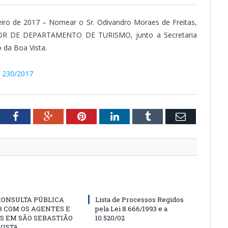
iro de 2017 – Nomear o Sr. Odivandro Moraes de Freitas,
TOR DE DEPARTAMENTO DE TURISMO, junto a Secretaria
 da Boa Vista.
º 230/2017
tter
Facebook
Google+
Pinterest
LinkedIn
Tumblr
Email
CONSULTA PÚBLICA
Lista de Processos Regidos
 COM OS AGENTES E
pela Lei 8.666/1993 e a
S EM SÃO SEBASTIÃO
10.520/02
VISTA