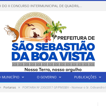
REGULAMENTO DO X CONCURSO INTERMUNICIPAL DE QUADRILHAS JUNINAS – 2026 – ARRAIÁ DA VENEZA
 MUNICÍPIO
O GOVERNO
PUBLICAÇÕES
»
»
Portarias
PORTARIA Nº 230/2017 GP/PMSSBV – Nomear o Sr. Odivandro 