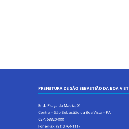
PREFEITURA DE SÃO SEBASTIÃO DA BOA VIS
End.: Praça da Matriz, 01
Centro – São Sebastião da Boa Vista – PA
CEP: 68820-000
Fone/Fax: (91) 3764-1117