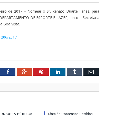
eiro de 2017 – Nomear o Sr. Renato Duarte Farias, para
 DEPARTAMENTO DE ESPORTE E LAZER, junto a Secretaria
a Boa Vista.
º 206/2017
tter
Facebook
Google+
Pinterest
LinkedIn
Tumblr
Email
CONSULTA PÚBLICA
Lista de Processos Regidos