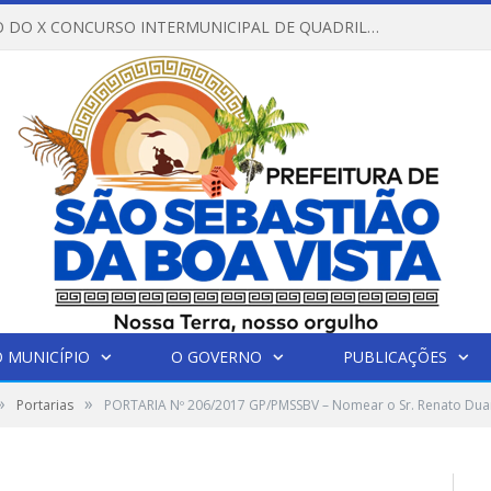
REGULAMENTO DO X CONCURSO INTERMUNICIPAL DE QUADRILHAS JUNINAS – 2026 – ARRAIÁ DA VENEZA
 MUNICÍPIO
O GOVERNO
PUBLICAÇÕES
»
»
Portarias
PORTARIA Nº 206/2017 GP/PMSSBV – Nomear o Sr. Renato Duar