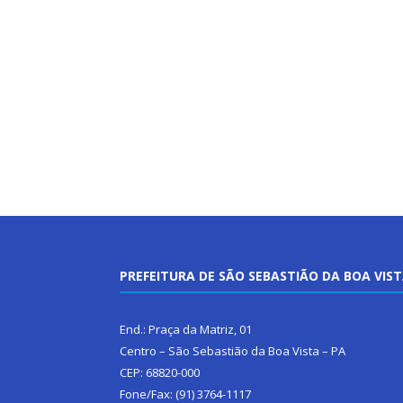
PREFEITURA DE SÃO SEBASTIÃO DA BOA VIS
End.: Praça da Matriz, 01
Centro – São Sebastião da Boa Vista – PA
CEP: 68820-000
Fone/Fax: (91) 3764-1117