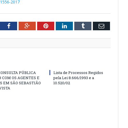
º 1556-2017
tter
Facebook
Google+
Pinterest
LinkedIn
Tumblr
Email
CONSULTA PÚBLICA
Lista de Processos Regidos
 COM OS AGENTES E
pela Lei 8.666/1993 e a
S EM SÃO SEBASTIÃO
10.520/02
VISTA