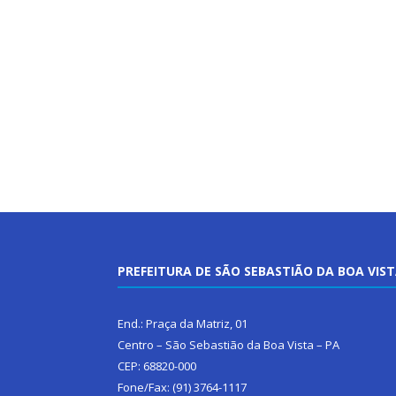
PREFEITURA DE SÃO SEBASTIÃO DA BOA VIS
End.: Praça da Matriz, 01
Centro – São Sebastião da Boa Vista – PA
CEP: 68820-000
Fone/Fax: (91) 3764-1117