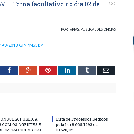
V – Torna facultativo no dia 02 de
0
PORTARIAS
,
PUBLICAÇÕES OFICIAS
 Nº 149/2018 GP/PMSSBV
tter
Facebook
Google+
Pinterest
LinkedIn
Tumblr
Email
CONSULTA PÚBLICA
Lista de Processos Regidos
 COM OS AGENTES E
pela Lei 8.666/1993 e a
S EM SÃO SEBASTIÃO
10.520/02