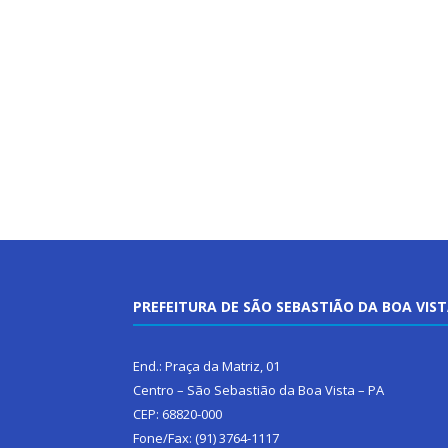
PREFEITURA DE SÃO SEBASTIÃO DA BOA VIS
End.: Praça da Matriz, 01
Centro – São Sebastião da Boa Vista – PA
CEP: 68820-000
Fone/Fax: (91) 3764-1117