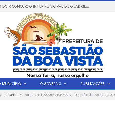
REGULAMENTO DO X CONCURSO INTERMUNICIPAL DE QUADRILHAS JUNINAS – 2026 – ARRAIÁ DA VENEZA
 MUNICÍPIO
O GOVERNO
PUBLICAÇÕES
»
»
Portarias
Portaria nº 149/2018 GP/PMSSBV – Torna facultativo no dia 02