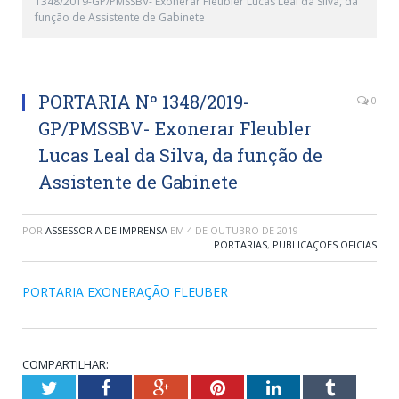
1348/2019-GP/PMSSBV- Exonerar Fleubler Lucas Leal da Silva, da
função de Assistente de Gabinete
PORTARIA Nº 1348/2019-
0
GP/PMSSBV- Exonerar Fleubler
Lucas Leal da Silva, da função de
Assistente de Gabinete
POR
ASSESSORIA DE IMPRENSA
EM
4 DE OUTUBRO DE 2019
PORTARIAS
,
PUBLICAÇÕES OFICIAS
PORTARIA EXONERAÇÃO FLEUBER
COMPARTILHAR:
Twitter
Facebook
Google+
Pinterest
LinkedIn
Tumblr