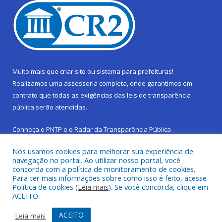
Muito mais que
criar site
ou
sistema para prefeituras
!
Realizamos uma
assessoria
completa, onde garantimos em
contrato que todas as exigências das
leis de transparência
pública
serão atendidas.
Conheça o
PNTP
e o
Radar da Transparência Pública
Nós usamos cookies para melhorar sua experiência de
navegação no portal. Ao utilizar nosso portal, você
concorda com a política de monitoramento de cookies.
Para ter mais informações sobre como isso é feito, acesse
Todos os direitos reservados a Prefeitura Municipal de São
Política de cookies (
Leia mais
). Se você concorda, clique em
Sebastião da Boa Vista.
ACEITO.
Frequência Online
Mapa do Site
ACEITO
Leia mais