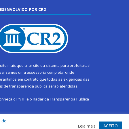
ESENVOLVIDO POR CR2
uito mais que
criar site
ou
sistema para prefeituras
!
ealizamos uma
assessoria
completa, onde
arantimos em contrato que todas as exigências das
eis de transparência pública
serão atendidas.
onheça o
PNTP
e o
Radar da Transparência Pública
a de
ACEITO
Leia mais