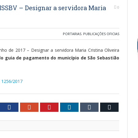
SSBV – Designar a servidora Maria
0
PORTARIAS
,
PUBLICAÇÕES OFICIAS
o de 2017 – Designar a servidora Maria Cristina Oliveira
do guia de pagamento do município de São Sebastião
º 1256/2017
tter
Facebook
Google+
Pinterest
LinkedIn
Tumblr
Email