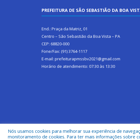
PREFEITURA DE SÃO SEBASTIÃO DA BOA VIS
End.: Praça da Matriz, 01
Centro – São Sebastião da Boa Vista – PA
CEP: 68820-000
Fone/Fax: (91) 3764-1117
E-mail: prefeiturapmssbv2021@gmail.com
Horário de atendimento: 07:30 às 13:30
Nós usamos cookies para melhorar sua experiência de navegação
monitoramento de cookies. Para ter mais informações sobre como