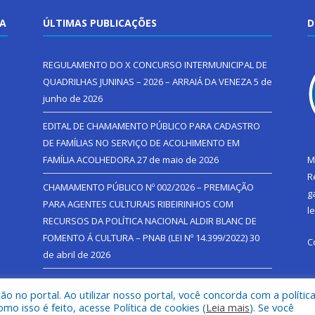
TA
ÚLTIMAS PUBLICAÇÕES
D
REGULAMENTO DO X CONCURSO INTERMUNICIPAL DE
QUADRILHAS JUNINAS – 2026 – ARRAIÁ DA VENEZA
5 de
junho de 2026
EDITAL DE CHAMAMENTO PÚBLICO PARA CADASTRO
DE FAMÍLIAS NO SERVIÇO DE ACOLHIMENTO EM
FAMÍLIA ACOLHEDORA
27 de maio de 2026
M
R
CHAMAMENTO PÚBLICO Nº 002/2026 – PREMIAÇÃO
g
PARA AGENTES CULTURAIS RIBEIRINHOS COM
l
RECURSOS DA POLÍTICA NACIONAL ALDIR BLANC DE
FOMENTO Á CULTURA – PNAB (LEI Nº 14.399/2022)
30
C
de abril de 2026
 no portal. Ao utilizar nosso portal, você concorda com a polític
 isso é feito, acesse Política de cookies (
Leia mais
). Se você