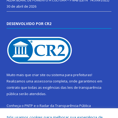
ALDIR BLANC DE FOMENTO Á CULTURA – PNAB (LEI Nº 14.399/2022)
30 de abril de 2026
DESENVOLVIDO POR CR2
Muito mais que
criar site
ou
sistema para prefeituras
!
Realizamos uma
assessoria
completa, onde garantimos em
contrato que todas as exigências das
leis de transparência
pública
serão atendidas.
Conheça o
PNTP
e o
Radar da Transparência Pública
Nós usamos cookies para melhorar sua experiência de