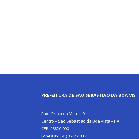
PREFEITURA DE SÃO SEBASTIÃO DA BOA VIS
End.: Praça da Matriz, 01
Centro – São Sebastião da Boa Vista – PA
CEP: 68820-000
Fone/Fax: (91) 3764-1117