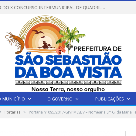
REGULAMENTO DO X CONCURSO INTERMUNICIPAL DE QUADRILHAS JUNINAS – 2026 – ARRAIÁ DA VENEZA
 MUNICÍPIO
O GOVERNO
PUBLICAÇÕES
»
»
Portarias
Portaria nº 095/2017-GP/PMSSBV – Nomear a Srª Gilda Maria Fe