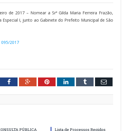
iro de 2017 – Nomear a Srª Gilda Maria Ferreira Frazão,
Especial I, junto ao Gabinete do Prefeito Municipal de São
º 095/2017
tter
Facebook
Google+
Pinterest
LinkedIn
Tumblr
Email
CONSULTA PÚBLICA
Lista de Processos Regidos