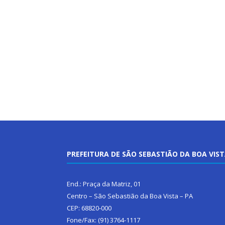
PREFEITURA DE SÃO SEBASTIÃO DA BOA VIS
End.: Praça da Matriz, 01
Centro – São Sebastião da Boa Vista – PA
CEP: 68820-000
Fone/Fax: (91) 3764-1117