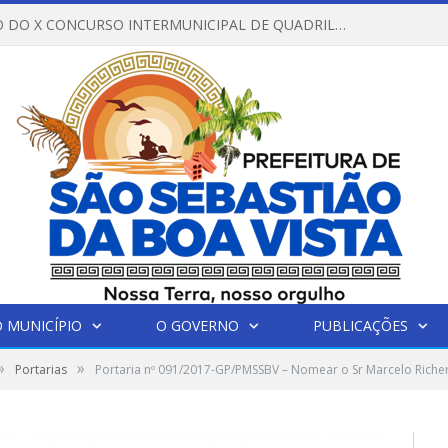
REGULAMENTO DO X CONCURSO INTERMUNICIPAL DE QUADRILHAS JUNINAS – 2026 – ARRAIÁ DA VENEZA
 MUNICÍPIO
O GOVERNO
PUBLICAÇÕES
»
»
Portarias
Portaria nº 091/2017-GP/PMSSBV – Nomear o Sr Marcelo Rich