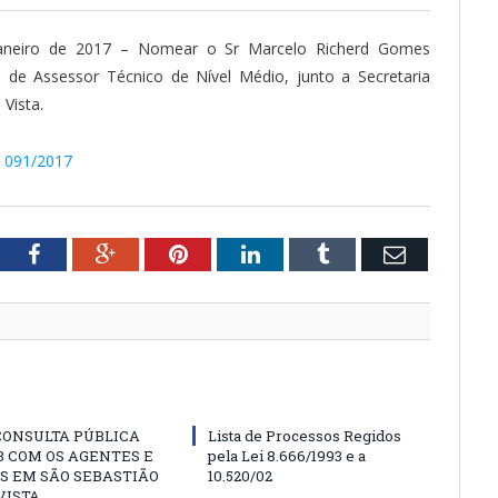
janeiro de 2017 – Nomear o Sr Marcelo Richerd Gomes
 de Assessor Técnico de Nível Médio, junto a Secretaria
Vista.
º 091/2017
tter
Facebook
Google+
Pinterest
LinkedIn
Tumblr
Email
CONSULTA PÚBLICA
Lista de Processos Regidos
 COM OS AGENTES E
pela Lei 8.666/1993 e a
S EM SÃO SEBASTIÃO
10.520/02
VISTA