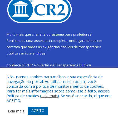
Muito mais que
criar site
ou
sistema para prefeituras
!
Realizamos uma
assessoria
completa, onde garantimos em
contrato que todas as exigências das
leis de transparência
pública
serão atendidas.
Conheça o
PNTP
e o
Radar da Transparência Pública
Nós usamos cookies para melhorar sua experiência de
navegação no portal. Ao utilizar nosso portal, você
concorda com a política de monitoramento de cookies.
Para ter mais informações sobre como isso é feito, acesse
Todos os direitos reservados a Prefeitura Municipal de São
Política de cookies (
Leia mais
). Se você concorda, clique em
Sebastião da Boa Vista.
ACEITO.
Frequência Online
Mapa do Site
ACEITO
Leia mais
Acessar Área Administrativa
Acessar Webmail