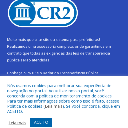
Muito mais que
criar site
ou
sistema para prefeituras
!
Realizamos uma
assessoria
completa, onde garantimos em
contrato que todas as exigências das
leis de transparência
pública
serão atendidas.
Conheça o
PNTP
e o
Radar da Transparência Pública
Nós usamos cookies para melhorar sua experiência de
navegação no portal. Ao utilizar nosso portal, você
concorda com a política de monitoramento de cookies.
Para ter mais informações sobre como isso é feito, acesse
Todos os direitos reservados a Prefeitura Municipal de São
Política de cookies (
Leia mais
). Se você concorda, clique em
Sebastião da Boa Vista.
ACEITO.
Frequência Online
Mapa do Site
ACEITO
Leia mais
Acessar Área Administrativa
Acessar Webmail