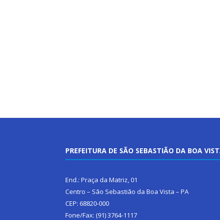
PREFEITURA DE SÃO SEBASTIÃO DA BOA VIS
End.: Praça da Matriz, 01
Centro – São Sebastião da Boa Vista – PA
CEP: 68820-000
Fone/Fax: (91) 3764-1117