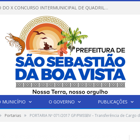
REGULAMENTO DO X CONCURSO INTERMUNICIPAL DE QUADRILHAS JUNINAS – 2026 – ARRAIÁ DA VENEZA
 MUNICÍPIO
O GOVERNO
PUBLICAÇÕES
»
»
Portarias
PORTARIA Nº 071/2017 GP/PMSSBV – Transferência de Cargo do 