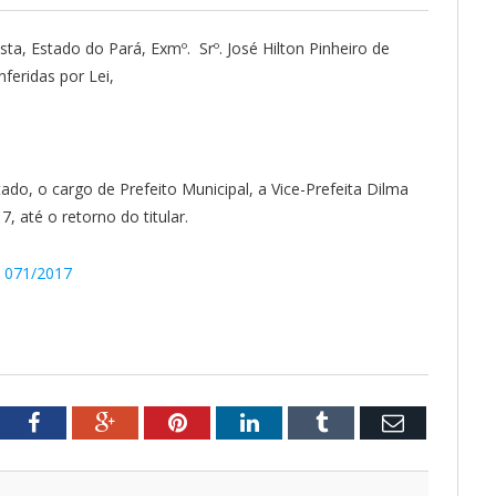
ta, Estado do Pará, Exmº. Srº. José Hilton Pinheiro de
feridas por Lei,
tado, o cargo de Prefeito Municipal, a Vice-Prefeita Dilma
, até o retorno do titular.
º 071/2017
tter
Facebook
Google+
Pinterest
LinkedIn
Tumblr
Email