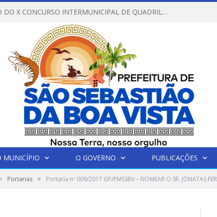
REGULAMENTO DO X CONCURSO INTERMUNICIPAL DE QUADRILHAS JUNINAS – 2026 – ARRAIÁ DA VENEZA
 MUNICÍPIO
O GOVERNO
PUBLICAÇÕES
»
»
Portarias
Portaria nº 009/2017 GP/PMSSBV – NOMEAR O SR. JONATAS FER