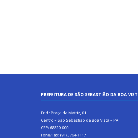
PREFEITURA DE SÃO SEBASTIÃO DA BOA VIS
End.: Praça da Matriz, 01
Centro – São Sebastião da Boa Vista – PA
CEP: 68820-000
Fone/Fax: (91) 3764-1117