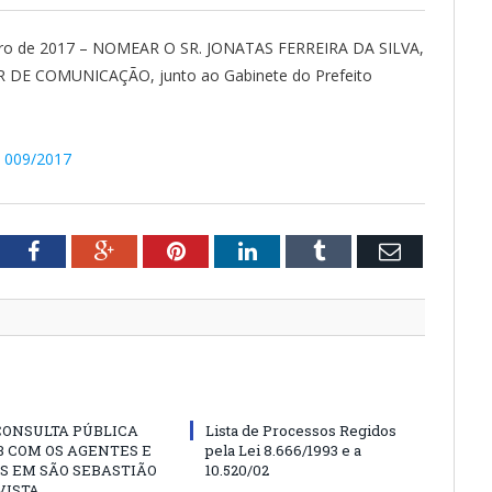
eiro de 2017 – NOMEAR O SR. JONATAS FERREIRA DA SILVA,
R DE COMUNICAÇÃO, junto ao Gabinete do Prefeito
º 009/2017
tter
Facebook
Google+
Pinterest
LinkedIn
Tumblr
Email
CONSULTA PÚBLICA
Lista de Processos Regidos
 COM OS AGENTES E
pela Lei 8.666/1993 e a
S EM SÃO SEBASTIÃO
10.520/02
VISTA