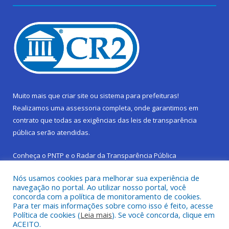
Muito mais que
criar site
ou
sistema para prefeituras
!
Realizamos uma
assessoria
completa, onde garantimos em
contrato que todas as exigências das
leis de transparência
pública
serão atendidas.
Conheça o
PNTP
e o
Radar da Transparência Pública
Nós usamos cookies para melhorar sua experiência de
navegação no portal. Ao utilizar nosso portal, você
concorda com a política de monitoramento de cookies.
Para ter mais informações sobre como isso é feito, acesse
Todos os direitos reservados a Prefeitura Municipal de São
Política de cookies (
Leia mais
). Se você concorda, clique em
Sebastião da Boa Vista.
ACEITO.