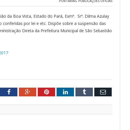
PORTARIAS
,
PUBLICAÇÕES OFICIAS
tião da Boa Vista, Estado do Pará, Exmª. Srª. Dilma Azulay
o conferidas por lei e etc. Dispõe sobre a suspensão das
inistração Direta da Prefeitura Municipal de São Sebastião
/2017
tter
Facebook
Google+
Pinterest
LinkedIn
Tumblr
Email