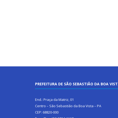
PREFEITURA DE SÃO SEBASTIÃO DA BOA VIS
End.: Praça da Matriz, 01
Centro – São Sebastião da Boa Vista – PA
CEP: 68820-000