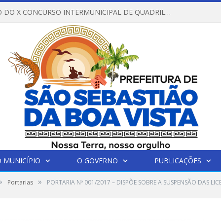
REGULAMENTO DO X CONCURSO INTERMUNICIPAL DE QUADRILHAS JUNINAS – 2026 – ARRAIÁ DA VENEZA
 MUNICÍPIO
O GOVERNO
PUBLICAÇÕES
»
»
Portarias
PORTARIA Nº 001/2017 – DISPÕE SOBRE A SUSPENSÃO DAS LI