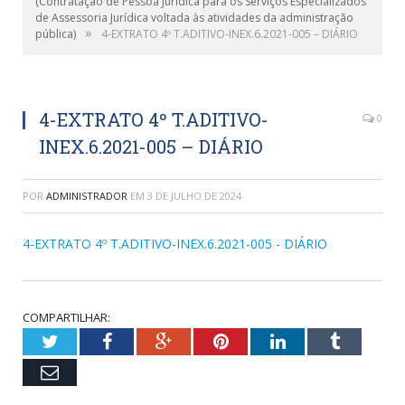
(Contratação de Pessoa Jurídica para os Serviços Especializados
de Assessoria Jurídica voltada às atividades da administração
»
pública)
4-EXTRATO 4º T.ADITIVO-INEX.6.2021-005 – DIÁRIO
4-EXTRATO 4º T.ADITIVO-
0
INEX.6.2021-005 – DIÁRIO
POR
ADMINISTRADOR
EM
3 DE JULHO DE 2024
4-EXTRATO 4º T.ADITIVO-INEX.6.2021-005 - DIÁRIO
COMPARTILHAR:
Twitter
Facebook
Google+
Pinterest
LinkedIn
Tumblr
Email