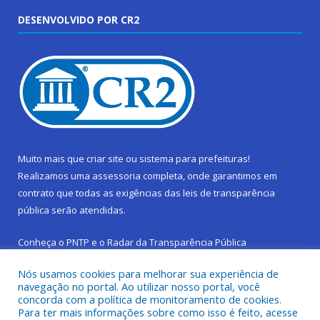
DESENVOLVIDO POR CR2
Muito mais que
criar site
ou
sistema para prefeituras
!
Realizamos uma
assessoria
completa, onde garantimos em
contrato que todas as exigências das
leis de transparência
pública
serão atendidas.
Conheça o
PNTP
e o
Radar da Transparência Pública
Nós usamos cookies para melhorar sua experiência de
navegação no portal. Ao utilizar nosso portal, você
concorda com a política de monitoramento de cookies.
Para ter mais informações sobre como isso é feito, acesse
Todos os direitos reservados a Prefeitura Municipal de São