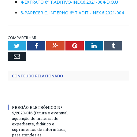
4-EXTRATO 6º T.ADITIVO-INEX.6.2021-004-D.O.U
5-PARECER C. INTERNO 6º T.ADIT -INEX.6.2021-004
COMPARTILHAR:
Twitter
Facebook
Google+
Pinterest
LinkedIn
Tumblr
Email
CONTEÚDO RELACIONADO
PREGÃO ELETRÔNICO Nº
9/2023-016 (Futura e eventual
aquisição de material de
expediente, didático e
suprimentos de informática,
para atender as