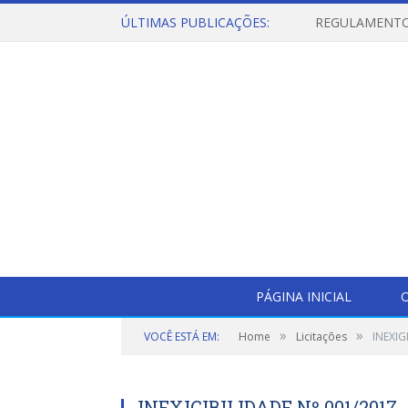
ÚLTIMAS PUBLICAÇÕES:
PÁGINA INICIAL
O
»
»
VOCÊ ESTÁ EM:
Home
Licitações
INEXIG
INEXIGIBILIDADE Nº 001/2017