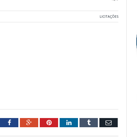
LICITAÇÕES
tter
Facebook
Google+
Pinterest
LinkedIn
Tumblr
Email