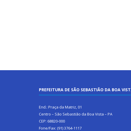
PREFEITURA DE SÃO SEBASTIÃO DA BOA VIS
End.: Praça da Matriz, 01
Centro – São Sebastião da Boa Vista – PA
CEP: 68820-000
Fone/Fax: (91) 3764-1117