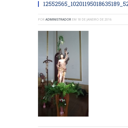
12552565_10201195018635189_
POR
ADMINISTRADOR
EM
18 DE JANEIRO DE 2016