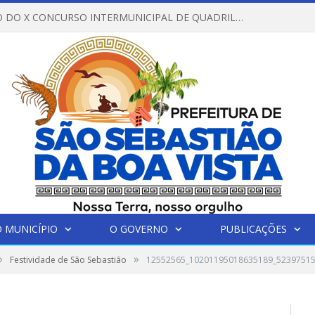
REGULAMENTO DO X CONCURSO INTERMUNICIPAL DE QUADRILHAS JUNINAS – 2026 – ARRAIÁ DA VENEZA
 MUNICÍPIO
O GOVERNO
PUBLICAÇÕES
»
»
Festividade de São Sebastião
12552565_10201195018635189_5239751