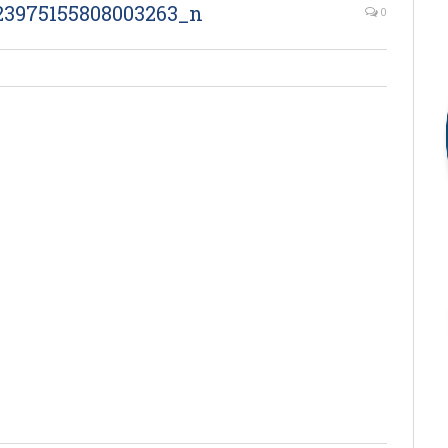
523975155808003263_n
0