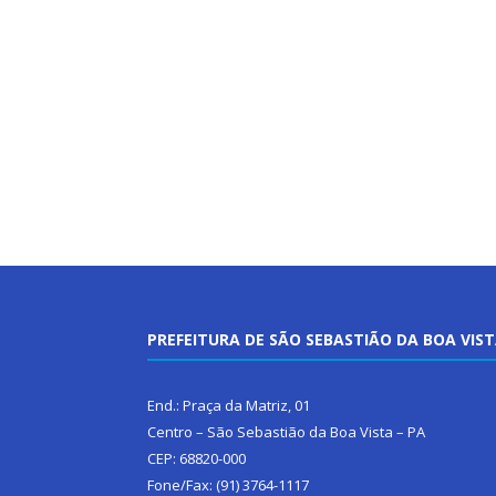
PREFEITURA DE SÃO SEBASTIÃO DA BOA VIS
End.: Praça da Matriz, 01
Centro – São Sebastião da Boa Vista – PA
CEP: 68820-000
Fone/Fax: (91) 3764-1117