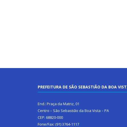
PREFEITURA DE SÃO SEBASTIÃO DA BOA VIS
End.: Praça da Matriz, 01
Centro – São Sebastião da Boa Vista – PA
CEP: 68820-000
Fone/Fax: (91) 3764-1117