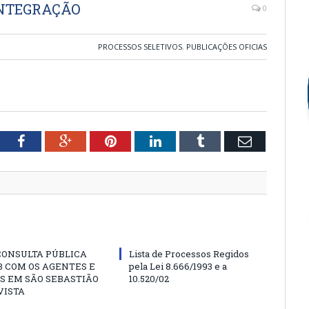
INTEGRAÇÃO
0
PROCESSOS SELETIVOS
,
PUBLICAÇÕES OFICIAS
tter
Facebook
Google+
Pinterest
LinkedIn
Tumblr
Email
CONSULTA PÚBLICA
Lista de Processos Regidos
 COM OS AGENTES E
pela Lei 8.666/1993 e a
S EM SÃO SEBASTIÃO
10.520/02
VISTA