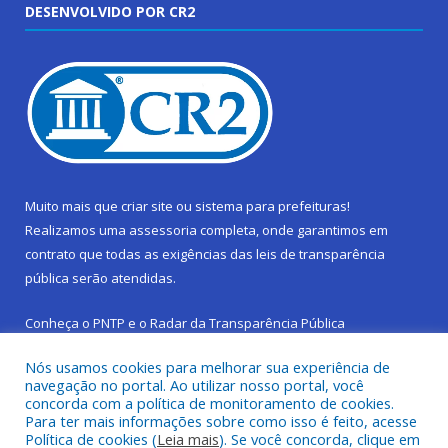
DESENVOLVIDO POR CR2
Muito mais que
criar site
ou
sistema para prefeituras
!
Realizamos uma
assessoria
completa, onde garantimos em
contrato que todas as exigências das
leis de transparência
pública
serão atendidas.
Conheça o
PNTP
e o
Radar da Transparência Pública
Nós usamos cookies para melhorar sua experiência de
navegação no portal. Ao utilizar nosso portal, você
concorda com a política de monitoramento de cookies.
Para ter mais informações sobre como isso é feito, acesse
Todos os direitos reservados a Prefeitura Municipal de São
Política de cookies (
Leia mais
). Se você concorda, clique em
Sebastião da Boa Vista.