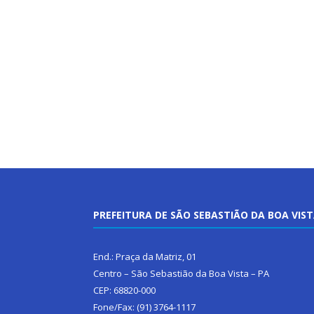
PREFEITURA DE SÃO SEBASTIÃO DA BOA VIS
End.: Praça da Matriz, 01
Centro – São Sebastião da Boa Vista – PA
CEP: 68820-000
Fone/Fax: (91) 3764-1117