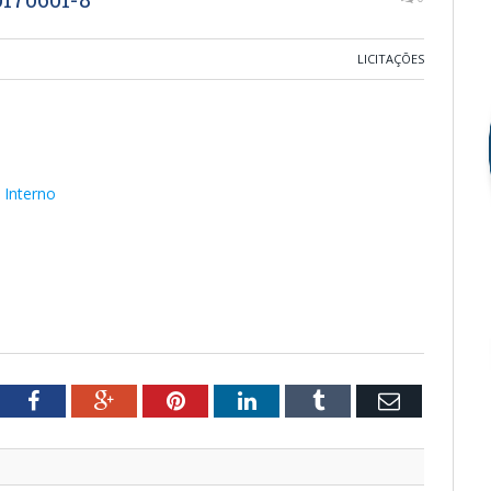
LICITAÇÕES
 Interno
tter
Facebook
Google+
Pinterest
LinkedIn
Tumblr
Email