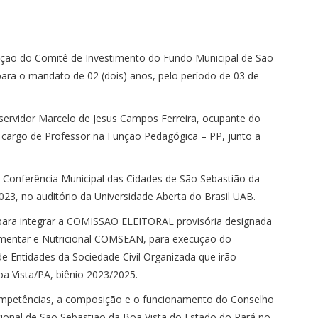
ção do Comitê de Investimento do Fundo Municipal de São
ra o mandato de 02 (dois) anos, pelo período de 03 de
 servidor Marcelo de Jesus Campos Ferreira, ocupante do
 cargo de Professor na Função Pedagógica – PP, junto a
4.ª Conferência Municipal das Cidades de São Sebastião da
023, no auditório da Universidade Aberta do Brasil UAB.
ara integrar a COMISSÃO ELEITORAL provisória designada
imentar e Nutricional COMSEAN, para execução do
e Entidades da Sociedade Civil Organizada que irão
 Vista/PA, biênio 2023/2025.
ompetências, a composição e o funcionamento do Conselho
cional de São Sebastião da Boa Vista do Estado do Pará no