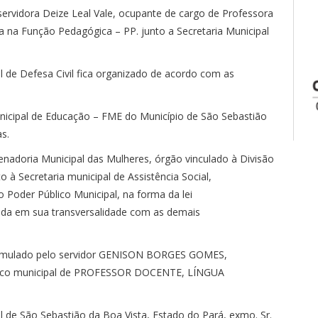
servidora Deize Leal Vale, ocupante de cargo de Professora
 na Função Pedagógica – PP. junto a Secretaria Municipal
l de Defesa Civil fica organizado de acordo com as
unicipal de Educação – FME do Município de São Sebastião
s.
denadoria Municipal das Mulheres, órgão vinculado à Divisão
 à Secretaria municipal de Assistência Social,
do Poder Público Municipal, na forma da lei
ada em sua transversalidade com as demais
ormulado pelo servidor GENISON BORGES GOMES,
blico municipal de PROFESSOR DOCENTE, LÍNGUA
al de São Sebastião da Boa Vista, Estado do Pará, exmo. Sr.