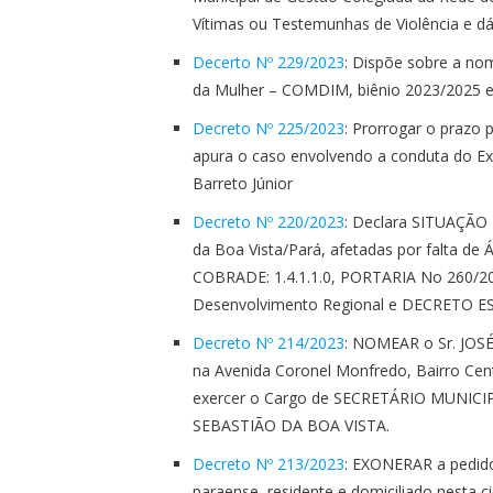
Vítimas ou Testemunhas de Violência e dá
Decerto Nº 229/2023
: Dispõe sobre a no
da Mulher – COMDIM, biênio 2023/2025 e 
Decreto Nº 225/2023
: Prorrogar o prazo 
apura o caso envolvendo a conduta do Ex.
Barreto Júnior
Decreto Nº 220/2023
: Declara SITUAÇÃO
da Boa Vista/Pará, afetadas por falta de
COBRADE: 1.4.1.1.0, PORTARIA No 260/20
Desenvolvimento Regional e DECRETO ES
Decreto Nº 214/2023
: NOMEAR o Sr. JOSÉ 
na Avenida Coronel Monfredo, Bairro Cent
exercer o Cargo de SECRETÁRIO MUNIC
SEBASTIÃO DA BOA VISTA.
Decreto Nº 213/2023
: EXONERAR a pedid
paraense, residente e domiciliado nesta 