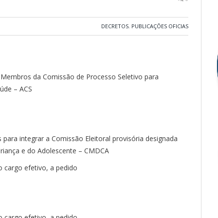
DECRETOS
,
PUBLICAÇÕES OFICIAS
s Membros da Comissão de Processo Seletivo para
aúde – ACS
ara integrar a Comissão Eleitoral provisória designada
 Criança e do Adolescente – CMDCA
o cargo efetivo, a pedido
o cargo efetivo, a pedido