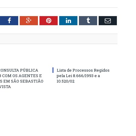
tter
Facebook
Google+
Pinterest
LinkedIn
Tumblr
Email
CONSULTA PÚBLICA
Lista de Processos Regidos
 COM OS AGENTES E
pela Lei 8.666/1993 e a
S EM SÃO SEBASTIÃO
10.520/02
VISTA