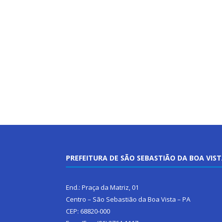
PREFEITURA DE SÃO SEBASTIÃO DA BOA VIS
End.: Praça da Matriz, 01
Centro – São Sebastião da Boa Vista – PA
CEP: 68820-000