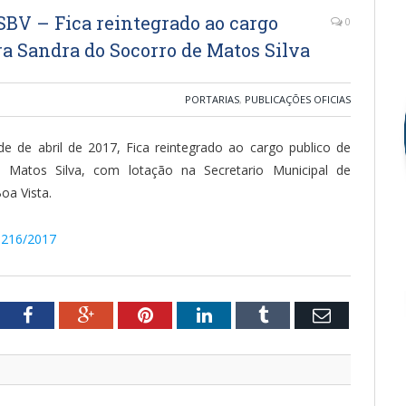
V – Fica reintegrado ao cargo
0
ra Sandra do Socorro de Matos Silva
PORTARIAS
,
PUBLICAÇÕES OFICIAS
e de abril de 2017, Fica reintegrado ao cargo publico de
 Matos Silva, com lotação na Secretario Municipal de
oa Vista.
º 216/2017
tter
Facebook
Google+
Pinterest
LinkedIn
Tumblr
Email