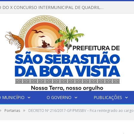
REGULAMENTO DO X CONCURSO INTERMUNICIPAL DE QUADRILHAS JUNINAS – 2026 – ARRAIÁ DA VENEZA
 MUNICÍPIO
O GOVERNO
PUBLICAÇÕES
»
»
Portarias
DECRETO Nº 216/2017-GP/PMSSBV – Fica reintegrado ao cargo 