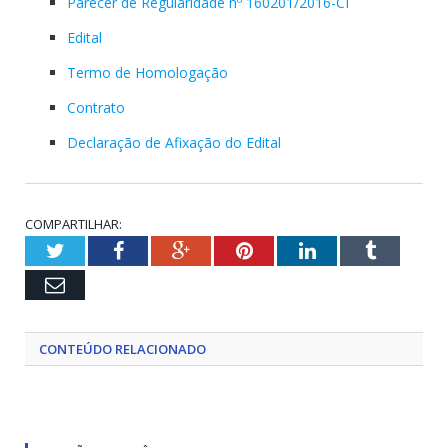
Parecer de Regularidade nº 160201/2016-CI
Edital
Termo de Homologação
Contrato
Declaração de Afixação do Edital
COMPARTILHAR:
Twitter
Facebook
Google+
Pinterest
LinkedIn
Tumblr
Email
CONTEÚDO RELACIONADO