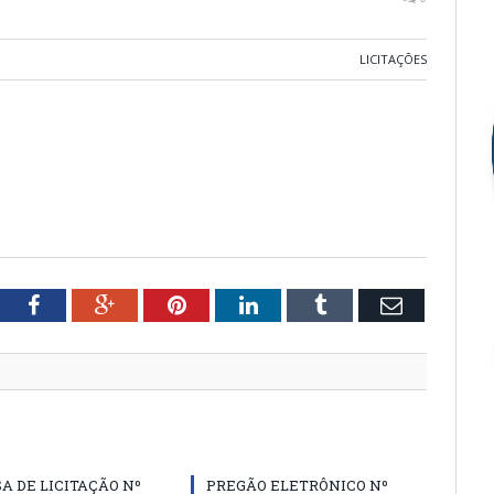
LICITAÇÕES
tter
Facebook
Google+
Pinterest
LinkedIn
Tumblr
Email
A DE LICITAÇÃO Nº
PREGÃO ELETRÔNICO Nº