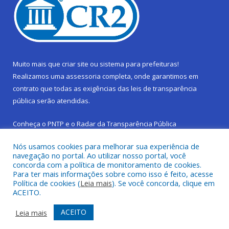
Muito mais que
criar site
ou
sistema para prefeituras
!
Realizamos uma
assessoria
completa, onde garantimos em
contrato que todas as exigências das
leis de transparência
pública
serão atendidas.
Conheça o
PNTP
e o
Radar da Transparência Pública
Nós usamos cookies para melhorar sua experiência de
navegação no portal. Ao utilizar nosso portal, você
concorda com a política de monitoramento de cookies.
Para ter mais informações sobre como isso é feito, acesse
Todos os direitos reservados a Prefeitura Municipal de São
Política de cookies (
Leia mais
). Se você concorda, clique em
Sebastião da Boa Vista.
ACEITO.
Frequência Online
Mapa do Site
ACEITO
Leia mais
Acessar Área Administrativa
Acessar Webmail