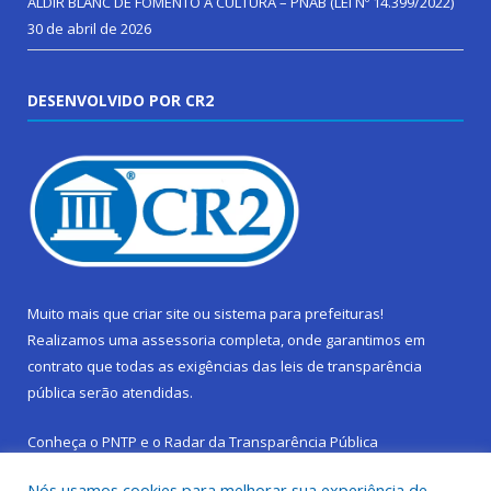
ALDIR BLANC DE FOMENTO Á CULTURA – PNAB (LEI Nº 14.399/2022)
30 de abril de 2026
DESENVOLVIDO POR CR2
Muito mais que
criar site
ou
sistema para prefeituras
!
Realizamos uma
assessoria
completa, onde garantimos em
contrato que todas as exigências das
leis de transparência
pública
serão atendidas.
Conheça o
PNTP
e o
Radar da Transparência Pública
Nós usamos cookies para melhorar sua experiência de