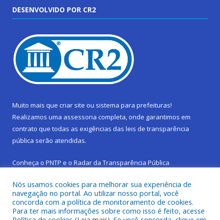
DESENVOLVIDO POR CR2
Muito mais que
criar site
ou
sistema para prefeituras
!
Realizamos uma
assessoria
completa, onde garantimos em
contrato que todas as exigências das
leis de transparência
pública
serão atendidas.
Conheça o
PNTP
e o
Radar da Transparência Pública
Nós usamos cookies para melhorar sua experiência de
navegação no portal. Ao utilizar nosso portal, você
concorda com a política de monitoramento de cookies.
Para ter mais informações sobre como isso é feito, acesse
Todos os direitos reservados a Prefeitura Municipal de São
Política de cookies (
Leia mais
). Se você concorda, clique em