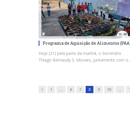
Programa de Aquisição de Alimentos (PAA
Hoje (21) pela parte da manhã, o Secretário
Thiago Bernaudy S. Moraes, juntamente com o
Previous
1
…
6
7
8
9
10
…