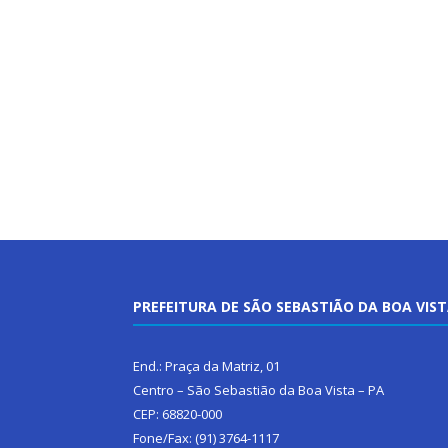
PREFEITURA DE SÃO SEBASTIÃO DA BOA VIS
End.: Praça da Matriz, 01
Centro – São Sebastião da Boa Vista – PA
CEP: 68820-000
Fone/Fax: (91) 3764-1117