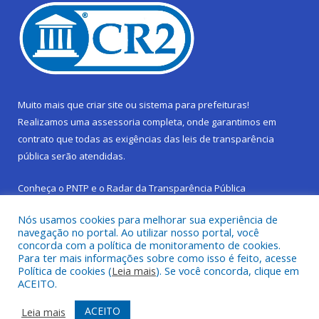
Muito mais que
criar site
ou
sistema para prefeituras
!
Realizamos uma
assessoria
completa, onde garantimos em
contrato que todas as exigências das
leis de transparência
pública
serão atendidas.
Conheça o
PNTP
e o
Radar da Transparência Pública
Nós usamos cookies para melhorar sua experiência de
navegação no portal. Ao utilizar nosso portal, você
concorda com a política de monitoramento de cookies.
Para ter mais informações sobre como isso é feito, acesse
Todos os direitos reservados a Prefeitura Municipal de São
Política de cookies (
Leia mais
). Se você concorda, clique em
Sebastião da Boa Vista.
ACEITO.
Frequência Online
Mapa do Site
ACEITO
Leia mais