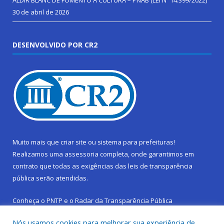
ALDIR BLANC DE FOMENTO Á CULTURA – PNAB (LEI Nº 14.399/2022)
30 de abril de 2026
DESENVOLVIDO POR CR2
Muito mais que
criar site
ou
sistema para prefeituras
!
Realizamos uma
assessoria
completa, onde garantimos em
contrato que todas as exigências das
leis de transparência
pública
serão atendidas.
Conheça o
PNTP
e o
Radar da Transparência Pública
Nós usamos cookies para melhorar sua experiência de